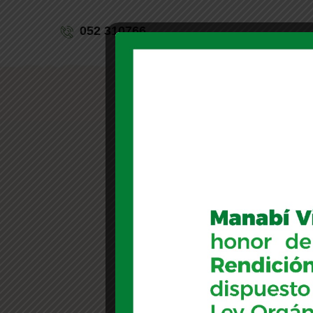
052 310766
Inicio
S