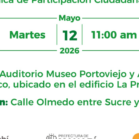
B
p 2