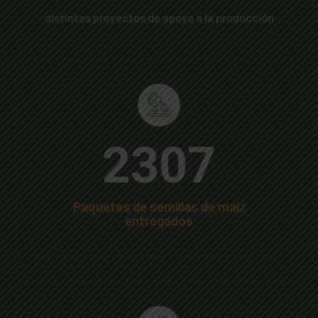
distintos proyectos de apoyo a la producción
2747
Paquetes de semillas de maíz
entregados