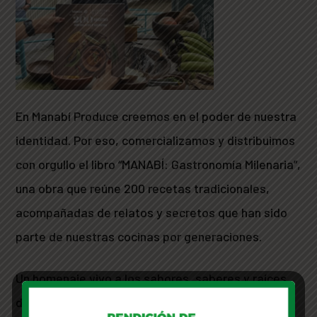
En Manabí Produce creemos en el poder de nuestra
identidad. Por eso, comercializamos y distribuimos
con orgullo el libro “MANABÍ: Gastronomía Milenaria”,
una obra que reúne 200 recetas tradicionales,
acompañadas de relatos y secretos que han sido
parte de nuestras cocinas por generaciones.
Un homenaje vivo a los sabores, saberes y raíces
de nuestra tierra.