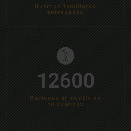
Huertos familiares
entregados
15000
Raciones alimenticias
entregadas