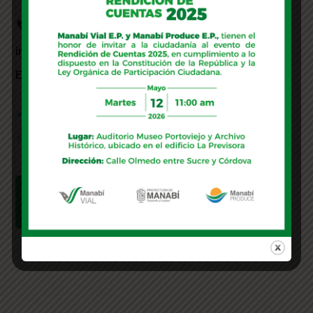
¿Quieres adquirir el libro o necesitas más
información?
Estamos aquí para ayudarte.
Contáctanos al: 098 471 3687
Escríbenos a:
ventas@manabiproduce.gob.ec
Ver más