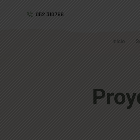
052 310766
Inicio
S
Proy