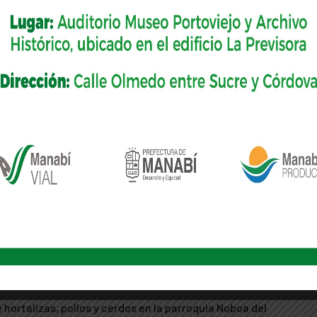
ácticas de producción agrícola
ucción pecuaria.
ucción de pollos
cuarias
va
ortalizas, pollos y cerdos en la parroquia Noboa del