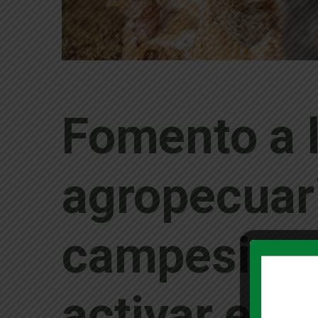
Fomento a 
agropecuar
campesina f
activar el 