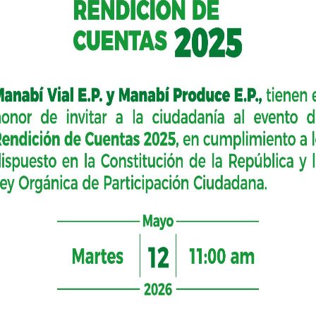
limentaria
ncia de
anta Ana, Rocafuerte, Paján, Sucre, 24 de Mayo