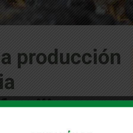
la producción
ia
amiliar para
sistema de