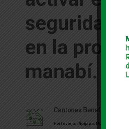
seguridad a
en la provi
manabí.
Cantones Beneficiados
Portoviejo, Jipijapa, Montecristi, S