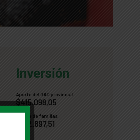
Inversión
Aporte del GAD provincial
$415.098,05
Aporte de familias
$182.897,51
Total