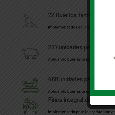
72 Huertos familiares
Implementados aplicando buenas pr
227 unidades porcinas
Aplicando buenas prácticas de prod
488 unidades para la prod
Aplicando buenas prácticas agrope
Finca integral demostrati
Implementada para la producción de h