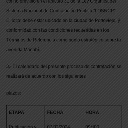
con lo previsto en el artículo 31 de la Ley Orgánica del
Sistema Nacional de Contratación Pública “LOSNCP”.
El local debe estar ubicado en la ciudad de Portoviejo, y
conformidad con las condiciones requeridas en los
Términos de Referencia como punto estratégico sobre la
avenida Manabí.
3.- El calendario del presente proceso de contratación se
realizará de acuerdo con los siguientes
plazos:
ETA
P
A
F
EC
H
A
HO
R
A
Publicación y
07/02/2024
09H00