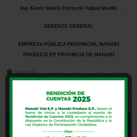
Ing. Karen Valeria Flores de Valgaz Murillo
GERENTE GENERAL
EMPRESA PÚBLICA PROVINCIAL MANABÍ
PRODUCE EP
P
R
O
V
INCIA DE MANABÍ
Leer más