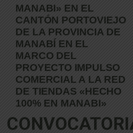
MANABI» EN EL
CANTÓN PORTOVIEJO
DE LA PROVINCIA DE
MANABÍ EN EL
MARCO DEL
PROYECTO IMPULSO
COMERCIAL A LA RED
DE TIENDAS «HECHO
100% EN MANABI»
C
O
NV
O
C
AT
O
R
I