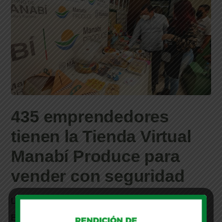
435 emprendedores
tienen la Tienda Virtual
Manabí Produce para
vender con seguridad
La tienda virtual Manabí Produce del proyecto
Emprende Segur@ es una realidad. Esta iniciativa