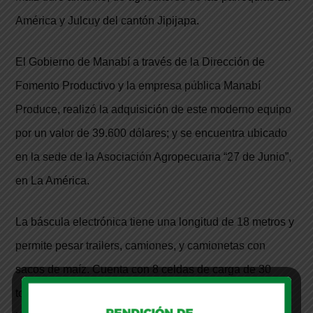
América y Julcuy del cantón Jipijapa.
El Gobierno de Manabí a través de la Dirección de
Fomento Productivo y la empresa pública Manabí
Produce, realizó la adquisición de este moderno equipo
por un valor de 39.600 dólares; y se encuentra ubicado
en la sede de la Asociación Agropecuaria “27 de Junio”,
en La América.
La báscula electrónica tiene una longitud de 18 metros y
permite pesar trailers, camiones, y camionetas con
sacos de maíz. Cuenta con 8 celdas de carga de 30
toneladas cada una; un indicador de peso de acero