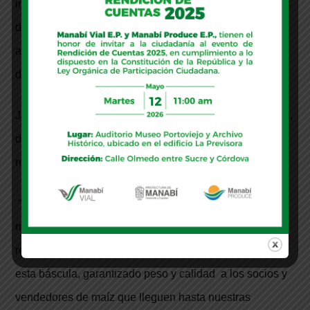
inoxidable de uso industrial; caja de empalme de cables
de intercomunicación; cableado hermético, tuberías,
aterrizaje electrónico; regulador de voltaje ; indicador
digital de peso.
Jofree Quimís, uno de los 60 miembros de la Asociación,
destacó que con este sistema de pesaje se ahorrará
recursos y tiempo.
“La época de producción de maíz inicia a mediados de
mayo y pensamos que en abril una vez que se
recolecte el maíz en la zona, ya estaremos utilizando
esta báscula, garantizado peso y calidad a los socios y
vendedores de maíz que lleguen hasta nuestras