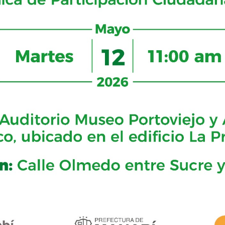
B
p 2