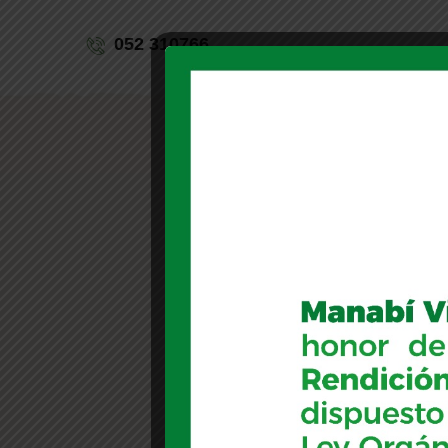
052 310766
Inicio
S