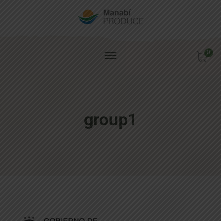
0
group1