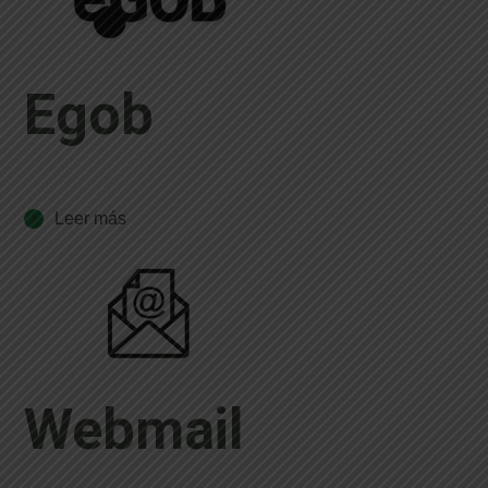
Egob
Leer más
Webmail