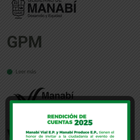
GPM
Leer más
vial