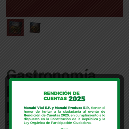
Gastronomía
Milenaria
English
$
40.00